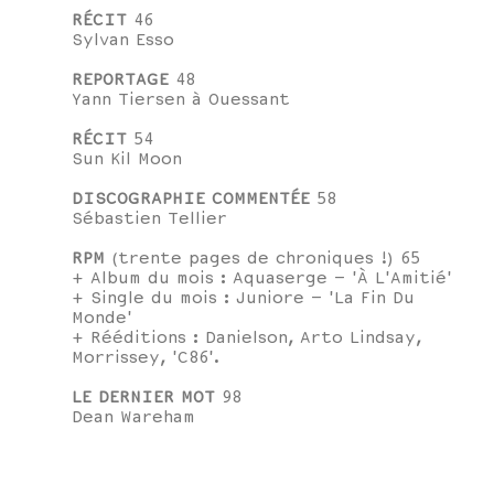
RÉCIT
46
Sylvan Esso
REPORTAGE
48
Yann Tiersen à Ouessant
RÉCIT
54
Sun Kil Moon
DISCOGRAPHIE COMMENTÉE
58
Sébastien Tellier
RPM
(trente pages de chroniques !) 65
+ Album du mois : Aquaserge – 'À L'Amitié'
+ Single du mois : Juniore – 'La Fin Du
Monde'
+ Rééditions : Danielson, Arto Lindsay,
Morrissey, 'C86'.
LE DERNIER MOT
98
Dean Wareham