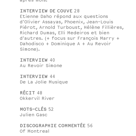
après mois.
INTERVIEW DE COUVE
28
Etienne Daho répond aux questions
d'Olivier Assayas, Phoenix, Jean-Louis
Piérot, Arnold Turboust, Hélène Fillières,
Richard Dumas, Elli Medeiros et bien
d'autres. (+ focus sur François Marry +
Dahodisco + Dominique A + Au Revoir
Simone).
INTERVIEW
40
Au Revoir Simone
INTERVIEW
44
De La Jolie Musique
RÉCIT
48
Okkervil River
MOTS-CLÉS
52
Julien Gasc
DISCOGRAPHIE COMMENTÉE
56
Of Montreal