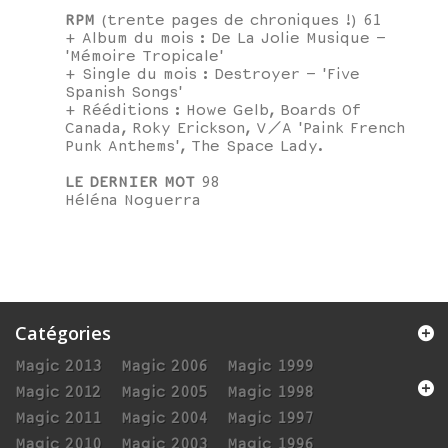
RPM
(trente pages de chroniques !) 61
+ Album du mois : De La Jolie Musique –
'Mémoire Tropicale'
+ Single du mois : Destroyer – 'Five
Spanish Songs'
+ Rééditions : Howe Gelb, Boards Of
Canada, Roky Erickson, V/A 'Paink French
Punk Anthems', The Space Lady.
LE DERNIER MOT
98
Héléna Noguerra
Catégories
Magic 2013
Magic 2006
Magic 1999
Magic 2012
Magic 2005
Magic 1998
Magic 2011
Magic 2004
Magic 1997
Magic 2010
Magic 2003
Magic 1996