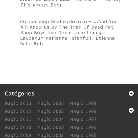
It's Always Been
Cornershop ShelleyDevoto - ...And You
Will Know Us By The Trail Of Dead Pet
Shop Boys live Departure Lounge
Laudanum Marianne Faithfull/Étienne
Daho Rub
Catégories
Magic 2013
Magic 2006
Magic 1999
Magic 2012
Magic 2005
Magic 1998
Magic 2011
Magic 2004
Magic 1997
Magic 2010
Magic 2003
Magic 1996
Magic 2009
Magic 2002
Magic 1995