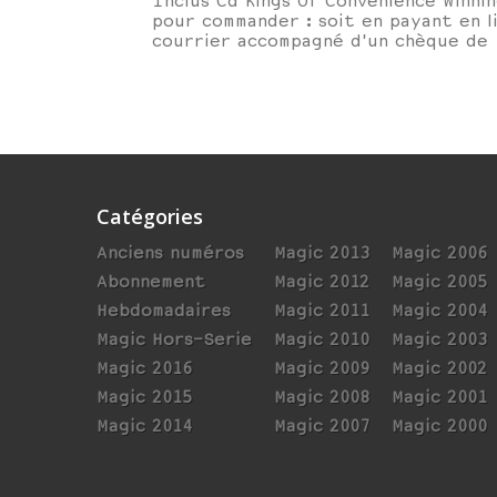
Inclus Cd Kings Of Convenience Winni
pour commander : soit en payant en l
courrier accompagné d'un chèque de
Catégories
Anciens numéros
Magic 2013
Magic 2006
Abonnement
Magic 2012
Magic 2005
Hebdomadaires
Magic 2011
Magic 2004
Magic Hors-Serie
Magic 2010
Magic 2003
Magic 2016
Magic 2009
Magic 2002
Magic 2015
Magic 2008
Magic 2001
Magic 2014
Magic 2007
Magic 2000