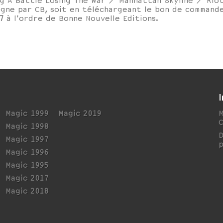
ng A Battle Losing The War / Manhattan Skyline / Rio
igne par CB, soit en téléchargeant le bon de command
7
à l'ordre de Bonne Nouvelle Editions.
Magic 1999
Magic 2019
M
Magic 1998
Magic 1997
p
Magic 1996
Magic 1995
Magic 2017
Magic 2018