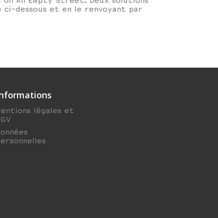
t On An Empty Street. Deux solutions
e ci-dessous et en le renvoyant par
Informations
entions légales et
CGV
Données
ersonnelles