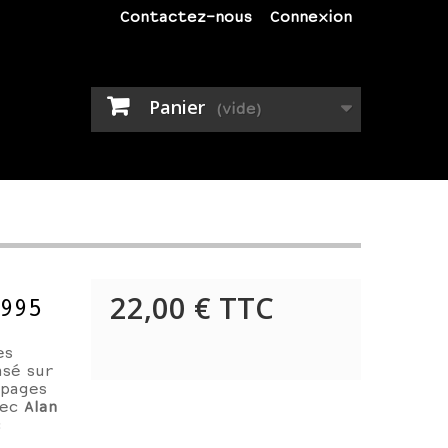
Contactez-nous
Connexion
Panier
(vide)
22,00 €
TTC
1995
es
asé sur
 pages
vec
Alan
c