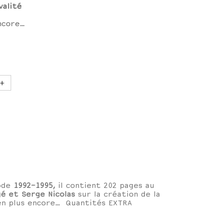
valité
encore…
+
iode
1992-1995
, il contient 202 pages au
gé et Serge Nicolas
sur la création de la
ien plus encore… Quantités EXTRA