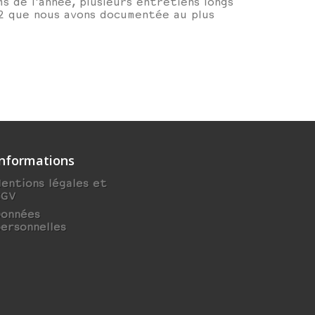
s de l'année, plusieurs entretiens longs
22 que nous avons documentée au plus
Informations
entions légales et
CGV
Données
ersonnelles