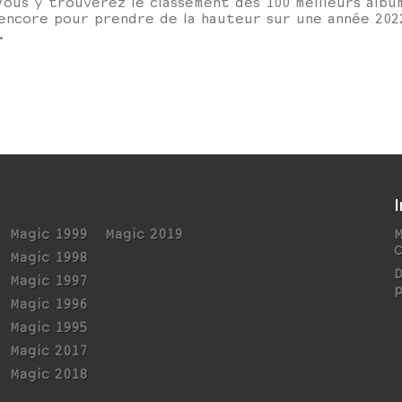
ous y trouverez le classement des 100 meilleurs album
s encore pour prendre de la hauteur sur une année 20
.
Magic 1999
Magic 2019
M
Magic 1998
Magic 1997
p
Magic 1996
Magic 1995
Magic 2017
Magic 2018