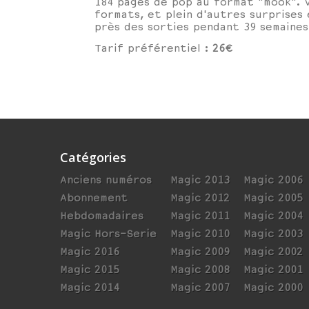
184 pages de pop au format "mook". V
formats, et plein d'autres surprise
près des sorties pendant 39 semaines
Tarif préférentiel :
26€
Catégories
Anciens numéros
Magic 2013
Magic 2006
Abonnement
Magic 2012
Magic 2005
Hebdomadaires
Magic 2011
Magic 2004
Magic Hors-Serie
Magic 2010
Magic 2003
Magic 2016
Magic 2009
Magic 2002
Magic 2015
Magic 2008
Magic 2001
Magic 2014
Magic 2007
Magic 2000