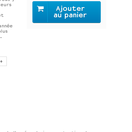
leurs
Ajouter
au panier
et
année
lus
.
+