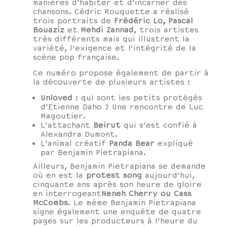
manières d’habiter et d’incarner des
chansons. Cédric Rouquette a réalisé
trois portraits de
Frédéric Lo, Pascal
Bouaziz
et
Mehdi Zannad
, trois artistes
très différents mais qui illustrent la
variété, l’exigence et l’intégrité de la
scène pop française.
Ce numéro propose également de partir à
la découverte de plusieurs artistes :
Unloved
: qui sont les petits protégés
d’Etienne Daho ? Une rencontre de Luc
Magoutier.
L’attachant
Beirut
qui s’est confié à
Alexandra Dumont.
L’animal créatif
Panda Bear
expliqué
par Benjamin Pietrapiana.
Ailleurs, Benjamin Pietrapiana se demande
où en est la
protest song
aujourd’hui,
cinquante ans après son heure de gloire
en interrogeant
Neneh Cherry ou Cass
McCombs
. Le même Benjamin Pietrapiana
signe également une enquête de quatre
pages sur les producteurs à l’heure du