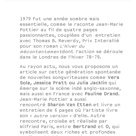
1979 fut une année sombre mais
essentielle, comme le raconte Jean-Marie
Pottier au fil de quatre pages
passionnantes, couplées d’un entretien
avec Thomas B. Reverdy, Prix Interallié
pour son roman
L’Hiver du
mécontentement
dont l’action se déroule
dans le Londres de l’hiver 78-79.
Au rayon actu, nous vous proposons un
article sur cette génération spontanée
de nouvelles songwriteuses comme
Vera
Sola, Jessica Pratt ou Julia Jacklin
qui
émerge sur la scène indé anglo-saxonne,
mais aussi en France avec
Pauline Drand
.
Jean-Marie Pottier a aussi
rencontré
Sharon Van Etten
et livre un
entretien de 6 pages où l’artiste livre
son «
autre version
» d’elle. Autre
rencontre, croisée et réalisée par
Wilfried Paris, entre
Bertrand
et
O
, qui
symbolisent deux riches et profondes