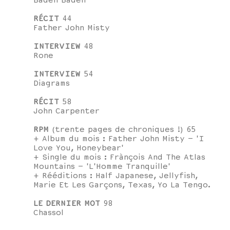
Baden Baden
RÉCIT
44
Father John Misty
INTERVIEW
48
Rone
INTERVIEW
54
Diagrams
RÉCIT
58
John Carpenter
RPM
(trente pages de chroniques !) 65
+ Album du mois : Father John Misty – 'I
Love You, Honeybear'
+ Single du mois : Frànçois And The Atlas
Mountains – 'L'Homme Tranquille'
+ Rééditions : Half Japanese, Jellyfish,
Marie Et Les Garçons, Texas, Yo La Tengo.
LE DERNIER MOT
98
Chassol