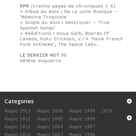
RPM
(trente pages de chroniques !) 61
+ Album du mois : De La Jolie Musique –
'Mémoire Tropicale'
+ Single du mois : Destroyer – 'Five
Spanish Songs'
+ Rééditions : Howe Gelb, Boards Of
Canada, Roky Erickson, V/A 'Paink French
Punk Anthems', The Space Lady.
LE DERNIER MOT
98
Héléna Noguerra
Categories
Magic 2013
Magic 2006
Magic 1999
2019
Magic 2012
Magic 2005
Magic 1998
Magic 2011
Magic 2004
Magic 1997
Magic 2010
Magic 2003
Magic 1996