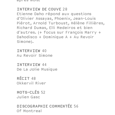
après mois.
INTERVIEW DE COUVE
28
Etienne Daho répond aux questions
d'Olivier Assayas, Phoenix, Jean-Louis
Piérot, Arnold Turboust, Hélène Fillières,
Richard Dumas, Elli Medeiros et bien
d'autres. (+ focus sur François Marry +
Dahodisco + Dominique A + Au Revoir
Simone).
INTERVIEW
40
Au Revoir Simone
INTERVIEW
44
De La Jolie Musique
RÉCIT
48
Okkervil River
MOTS-CLÉS
52
Julien Gasc
DISCOGRAPHIE COMMENTÉE
56
Of Montreal