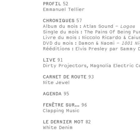
PROFIL
52
Emmanuel Tellier
CHRONIQUES
57
Album du mois : Atlas Sound -
Logos
Single du mois : The Pains Of Being P
Livre du mois : Niccolo Ricardo & Cai
DVD du mois : Damon & Naomi -
1001 N
Rééditions : Elvis Presley par Sammy
LIVE
91
Dirty Projectors, Magnolia Electric C
CARNET DE ROUTE
93
Nite Jewel
AGENDA
95
FENÊTRE SUR...
96
Clapping Music
LE DERNIER MOT
82
White Denim