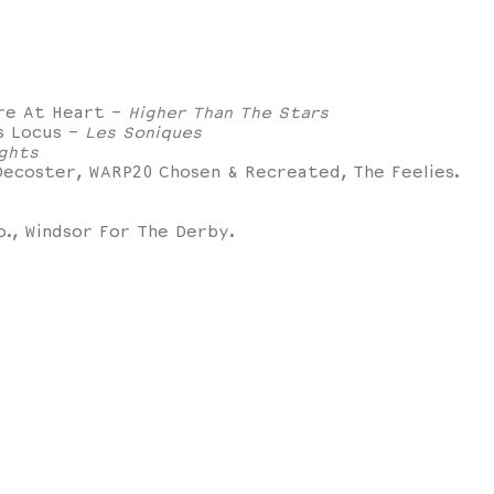
ure At Heart -
Higher Than The Stars
us Locus -
Les Soniques
ights
 Decoster, WARP20 Chosen & Recreated, The Feelies.
o., Windsor For The Derby.